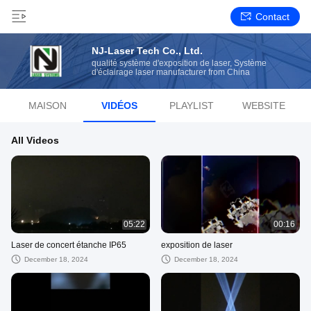
Contact
NJ-Laser Tech Co., Ltd.
qualité système d'exposition de laser, Système
d'éclairage laser manufacturer from China
MAISON
VIDÉOS
PLAYLIST
WEBSITE
All Videos
05:22
00:16
Laser de concert étanche IP65
exposition de laser
December 18, 2024
December 18, 2024