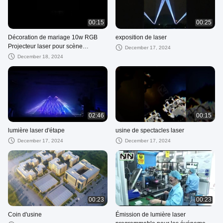
00:15
00:25
Décoration de mariage 10w RGB
exposition de laser
Projecteur laser pour scène
December 17, 2024
romantique
December 18, 2024
02:46
00:15
lumière laser d'étape
usine de spectacles laser
December 17, 2024
December 17, 2024
00:23
00:23
Coin d'usine
Émission de lumière laser