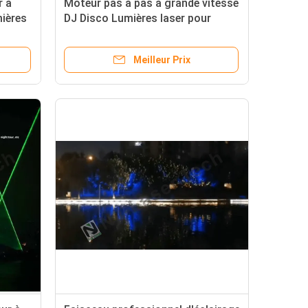
r à
Moteur pas à pas à grande vitesse
mières
DJ Disco Lumières laser pour
 de
système de balayage de tension
d'entrée AC100-240V 50/60Hz
Meilleur Prix