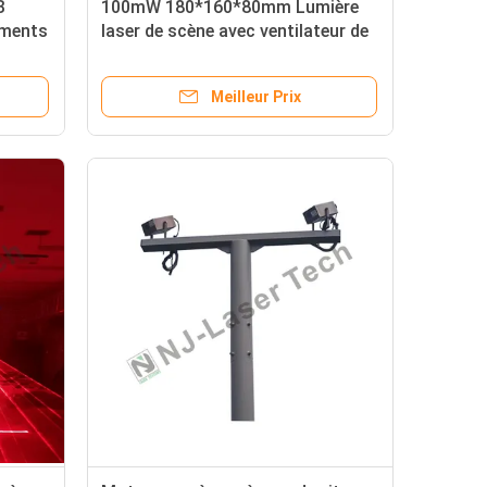
B
100mW 180*160*80mm Lumière
ements
laser de scène avec ventilateur de
s
refroidissement fonctionnement
stable Pour KTV
Meilleur Prix