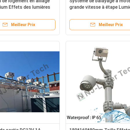
 de logement en alliage
Système de balayage à mote
ium Effets des lumières
grande vitesse à étape Lumi
 IP avec 100mW d'effets
laser à étape avec angle de
ues
balayage de ± 30° et poids d
Meilleur Prix
Meilleur Prix
kg