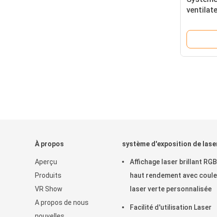
ventilat
avec ang
poids de
À propos
système d'exposition de lase
Aperçu
Affichage laser brillant RGB
Produits
haut rendement avec coule
VR Show
laser verte personnalisée
A propos de nous
Facilité d'utilisation Laser
nouvelles