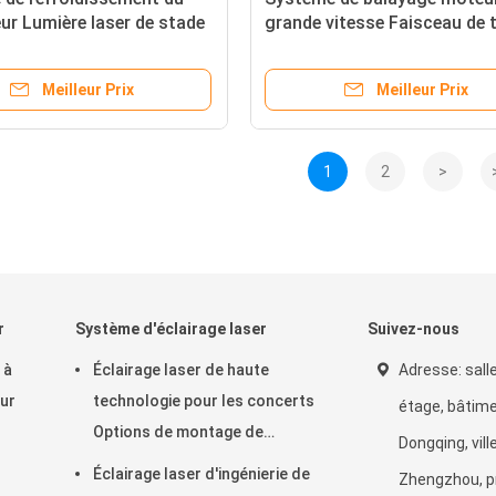
eur Lumière laser de stade
grande vitesse Faisceau de 
le de balayage de ± 30° et
scène mobile 100mW pour l
 15 kg
spectacles de théâtre
Meilleur Prix
Meilleur Prix
1
2
>
r
Système d'éclairage laser
Suivez-nous
 à
Éclairage laser de haute
Adresse: sall
ur
technologie pour les concerts
étage, bâtime
Options de montage de
Dongqing, vill
support suspendu
Éclairage laser d'ingénierie de
Zhengzhou, p