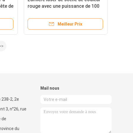
tête de
rouge avec une puissance de 100
es
mW et un boîtier en alliage
d'aluminium robuste
Meilleur Prix
>>
Mail nous
e 238-2, 2e
nt 3, n°26, rue
e de
rovince du