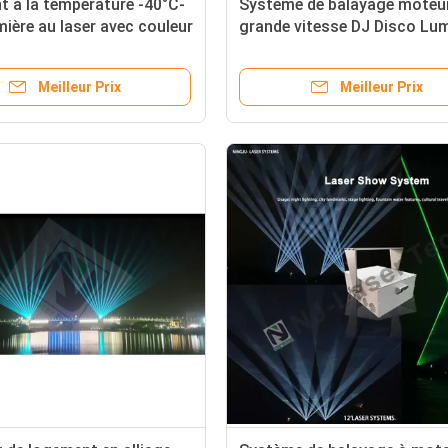
t à la température -40°C-
Système de balayage moteu
ière au laser avec couleur
grande vitesse DJ Disco Lu
uge et tension de sortie
laser 100mW pour éclairage
1A
boîte de nuit
Meilleur Prix
Meilleur Prix