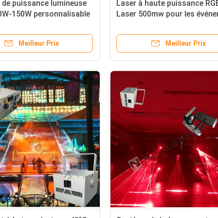
 de puissance lumineuse
Laser à haute puissance RG
00W-150W personnalisable
Laser 500mw pour les évén
roidissement à l'air
sportifs et des effets visuel
incroyables
Meilleur Prix
Meilleur Prix