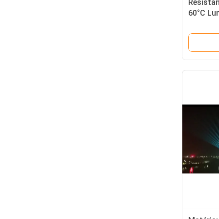
Résistan
60°C Lum
laser ro
DC12V 