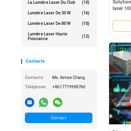
Solution
La Lumière Laser Du Club
(10)
laser 1
Lumière Laser De 30 W
(16)
avec ref
Lumière Laser De 80 W
(10)
Lumière Laser Haute
(12)
Puissance
Contacts
Contacts:
Ms. Aimee Chang
Téléphone:
+8617719998760
Contact