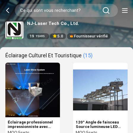
NJ-Laser Tech Co., Ltd.
19
5.0
Fournisseur vérifié
YEARS
Éclairage Culturel Et Touristique
(15)
Éclairage professionnel
120° Angle de faisceau
impressionniste avec
Source lumineuse LED
atténuation 0-10V/1-10V
alliage d'aluminium
MOQ:
5sets
MOQ:
5sets