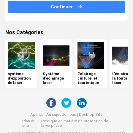
Continuer
La lumière laser du club
Lumière laser de 30 W
Nos Catégories
Lumière laser de 80 W
Lumière laser haute puissance
système
Système
Éclairage
L'éclairage
d'exposition
d'éclairage
culturel et
la fontaine
de laser
laser
touristique
laser
Aperçu
Au sujet de nous
Desktop Site
Plan du
Politique en matière de protection de
site
la vie privée