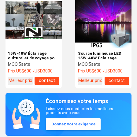
15W-40W Éclairage
Source lumineuse LED
culturel et de voyage pour
15W-40W Éclairage
les destinations
culturel et touristique
MOQ:
5sets
MOQ:
5sets
culturelles et
Température de couleur
Prix:
US$600~USD3000
Prix:
US$600~USD3000
touristiques
3000K-6000K pour
l'éclairage extérieur
Meilleur prix
contact
Meilleur prix
contact
Économisez votre temps
Laissez-nous contacter les meilleurs
produits avec vous.
Donnez votre exigence