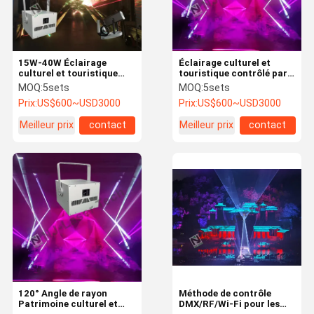
15W-40W Éclairage
Éclairage culturel et
culturel et touristique
touristique contrôlé par
Source lumineuse LED
Wi-Fi pour installation
MOQ:
5sets
MOQ:
5sets
avec méthode de
murale
Prix:
US$600~USD3000
Prix:
US$600~USD3000
commande DMX/RF/Wi-Fi
Meilleur prix
contact
Meilleur prix
contact
Aperçu
Produits
Vidéos
A Propos De
Nous
120° Angle de rayon
Méthode de contrôle
Patrimoine culturel et
DMX/RF/Wi-Fi pour les