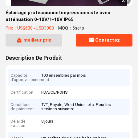
2
/
9
Éclairage professionnel impressionniste avec
atténuation 0-10V/1-10V IP65
Prix：US$600~USD3000
MOQ：5sets
meilleur prix
Contactez
Description De Produit
Capacité
100 ensembles par mois
d'approvisionnement
Certification
FDA/CE/ROHS
Conditions
T/T, Payple, West Union, etc. Pour les
de paiement
services suivants:
Délai de
8 jours
livraison