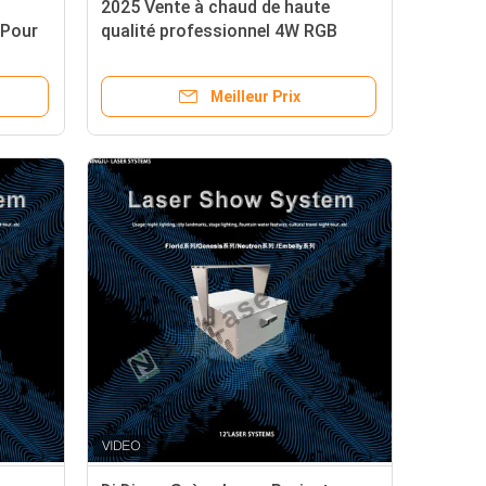
2025 Vente à chaud de haute
 Pour
qualité professionnel 4W RGB
TV
Animation Utilisation
commerciale Lumières de scène
Meilleur Prix
laser Pour la fête de disco Club
Mariage