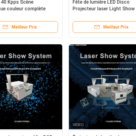
 40 Kpps Scène
Fête de lumière LED Disco
que couleur complète
Projecteur laser Light Show
ow Prix Rgb Laser Light
DJ Show Fête de concert K
discothèque Dj Party Night
Meilleur Prix
Meilleur Prix