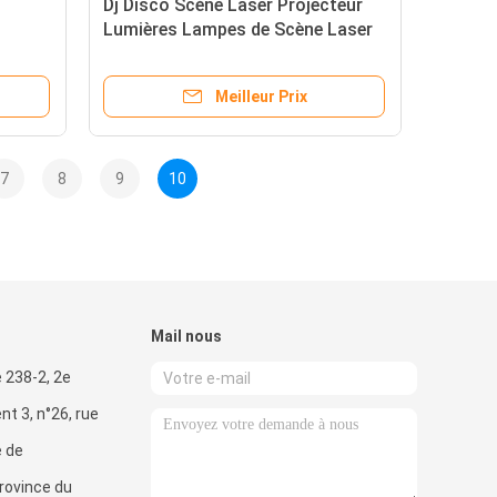
Dj Disco Scène Laser Projecteur
Lumières Lampes de Scène Laser
oncert
Pour Club de Nuit
Meilleur Prix
7
8
9
10
Mail nous
e 238-2, 2e
nt 3, n°26, rue
e de
rovince du