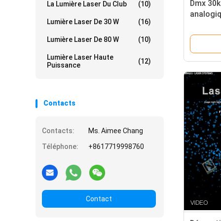
Dmx 30k
La Lumière Laser Du Club
(10)
analogi
Lumière Laser De 30 W
(16)
Lazer Sh
Pour la 
Lumière Laser De 80 W
(10)
Club
Lumière Laser Haute
(12)
Puissance
Contacts
Contacts:
Ms. Aimee Chang
Téléphone:
+8617719998760
Contact