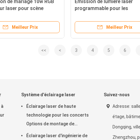
ion de mariage 10w RGB
Émission de lumière laser
ur laser pour scène
programmable pour les
que
événements Festival Rave C
Stade Musique de Noël
Meilleur Prix
Meilleur Prix
<<
<
3
4
5
6
r
Système d'éclairage laser
Suivez-nous
 à
Éclairage laser de haute
Adresse: sall
ur
technologie pour les concerts
étage, bâtime
Options de montage de
Dongqing, vill
support suspendu
Éclairage laser d'ingénierie de
Zhengzhou, p