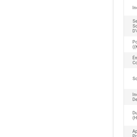
In
Se
So
D'
Po
((
Ém
Co
So
In
De
Du
(h
Ap
Pr