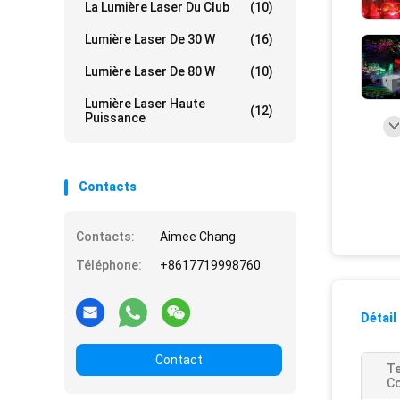
La Lumière Laser Du Club
(10)
Lumière Laser De 30 W
(16)
Lumière Laser De 80 W
(10)
Lumière Laser Haute
(12)
Puissance
Contacts
Contacts:
Aimee Chang
Téléphone:
+8617719998760
Détail
Contact
T
Co