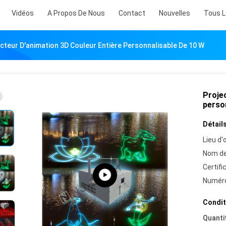
Vidéos
A Propos De Nous
Contact
Nouvelles
Tous L
cteur D'animation 3D Couleur Entière Personnalisable De 10 W
Proje
perso
Détails
Lieu d'o
Nom de
Certifi
Numéro
Condit
Quanti