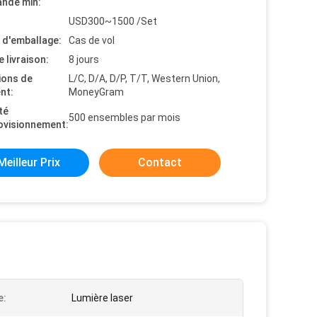
nde min:
USD300~1500 /Set
s d'emballage:
Cas de vol
e livraison:
8 jours
ions de
L/C, D/A, D/P, T/T, Western Union,
nt:
MoneyGram
té
500 ensembles par mois
ovisionnement:
Meilleur Prix
Contact
e:
Lumière laser