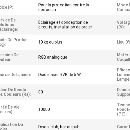
Pour la protection contre la
Mode 
dice IP:
corrosion
Comma
rvice De
Éclairage et conception de
Voltag
lutions
circuits, installation de projet
((V):
éclairage:
ids Du Produit
10 kg ou plus
Lieu D'
kg):
ission De
Matéri
RGB analogique
uleur:
Coquil
Efficac
urce De Lumière:
Diode laser RVB de 5 W
Lumine
Lampe 
dice De Rendu
Dimme
80
s Couleurs (Ra):
Suppor
Tempé
rée De Vie
10000
Fonct
eures):
((°C):
plication Du
Disco, club, bar ou pub.
Garant
ojet: