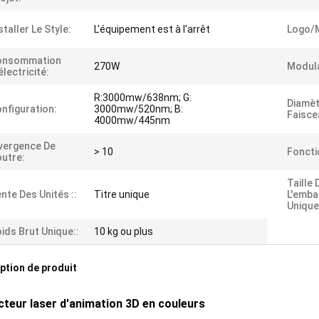
staller Le Style:
L'équipement est à l'arrêt
Logo/
onsommation
270W
Modula
électricité:
R:3000mw/638nm; G:
Diamèt
nfiguration:
3000mw/520nm; B:
Faisce
4000mw/445nm
vergence De
> 10
Foncti
utre:
Taille 
nte Des Unités ::
Titre unique
L'emba
Unique
ids Brut Unique::
10 kg ou plus
ption de produit
cteur laser d'animation 3D en couleurs