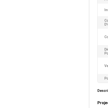
In
C
D'
Co
Di
Po
Ve
Po
Descri
Proje