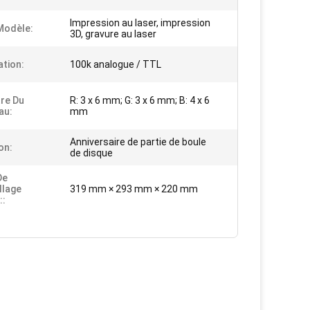
Impression au laser, impression
modèle:
3D, gravure au laser
tion:
100k analogue / TTL
re Du
R: 3 x 6 mm; G: 3 x 6 mm; B: 4 x 6
au:
mm
Anniversaire de partie de boule
on:
de disque
De
llage
319 mm × 293 mm × 220 mm
::