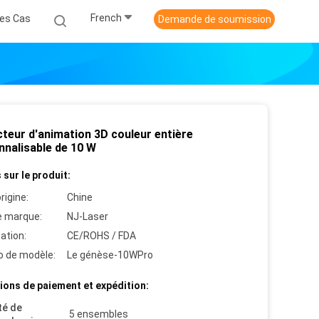
French
es Cas
Demande de soumission
cteur d'animation 3D couleur entière
nnalisable de 10 W
 sur le produit:
rigine:
Chine
 marque:
NJ-Laser
cation:
CE/ROHS / FDA
 de modèle:
Le génèse-10WPro
ions de paiement et expédition:
té de
5 ensembles