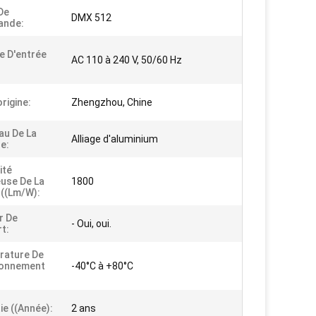
De
DMX 512
nde:
e D'entrée
AC 110 à 240 V, 50/60 Hz
origine:
Zhengzhou, Chine
au De La
Alliage d'aluminium
le:
ité
use De La
1800
((lm/w):
r De
- Oui, oui.
t:
rature De
ionnement
-40°C à +80°C
ie ((Année):
2 ans