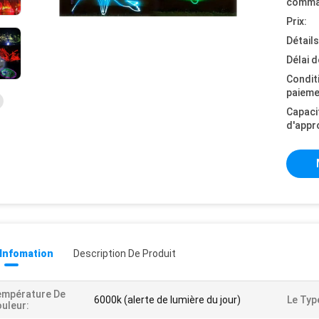
comma
Prix:
Détail
Délai d
Condit
paieme
Capaci
d'appr
 Infomation
Description De Produit
empérature De
6000k (alerte de lumière du jour)
Le Typ
uleur: