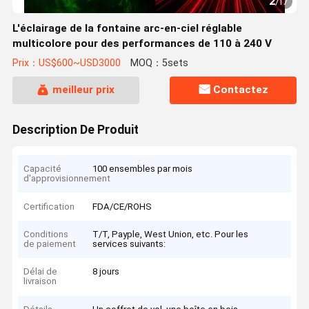
2
/
17
L'éclairage de la fontaine arc-en-ciel réglable
multicolore pour des performances de 110 à 240 V
Prix：US$600~USD3000
MOQ：5sets
meilleur prix
Contactez
Description De Produit
Capacité
100 ensembles par mois
d'approvisionnement
Certification
FDA/CE/ROHS
Conditions
T/T, Payple, West Union, etc. Pour les
de paiement
services suivants:
Délai de
8 jours
livraison