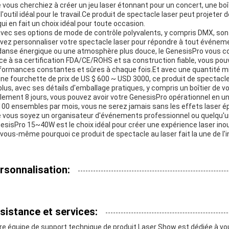
 vous cherchiez à créer un jeu laser étonnant pour un concert, une boî
 l'outil idéal pour le travail.Ce produit de spectacle laser peut projete
qui en fait un choix idéal pour toute occasion.
avec ses options de mode de contrôle polyvalents, y compris DMX, son 
vez personnaliser votre spectacle laser pour répondre à tout événeme
danse énergique ou une atmosphère plus douce, le GenesisPro vous c
ce à sa certification FDA/CE/ROHS et sa construction fiable, vous pouv
formances constantes et sûres à chaque fois.Et avec une quantité
une fourchette de prix de US $ 600 ~ USD 3000, ce produit de spectacle 
plus, avec ses détails d'emballage pratiques, y compris un boîtier de vol 
lement 8 jours, vous pouvez avoir votre GenesisPro opérationnel en un
100 ensembles par mois, vous ne serez jamais sans les effets laser ép
 vous soyez un organisateur d'événements professionnel ou quelqu'un
esisPro 15~40W est le choix idéal pour créer une expérience laser in
 vous-même pourquoi ce produit de spectacle au laser fait la une de l'i
rsonnalisation:
sistance et services:
re équipe de support technique de produit Laser Show est dédiée à vou