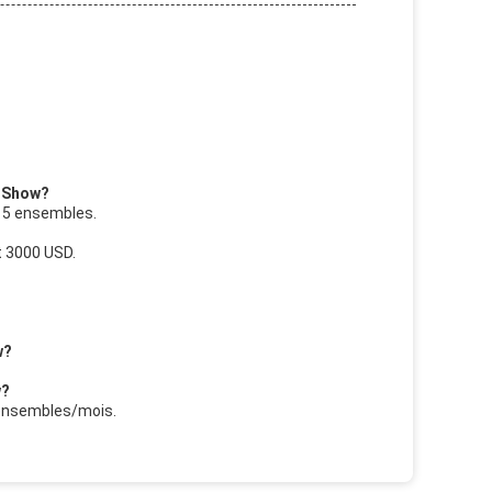
r Show?
e 5 ensembles.
t 3000 USD.
w?
w?
 ensembles/mois.