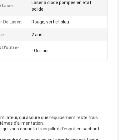
Laser à diode pompée en état
 Laser:
solide
r De Laser:
Rouge, vert et bleu
ie:
2 ans
s D'outre-
- Oui, oui.
tilateur, qui assure que l'équipement reste frais
stèmes d'alimentation.
 qui vous donne la tranquillité d'esprit en sachant