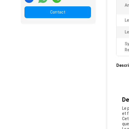
An
Contact
Le
Le
S
Re
Descri
De
Le 
et 
Cet
que