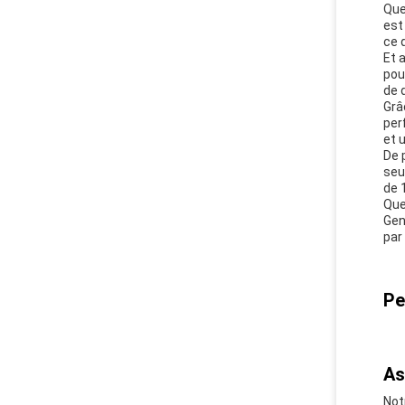
Que
est
ce 
Et 
pou
de 
Grâ
per
et 
De 
seu
de 
Que
Gen
par
Pe
As
Not