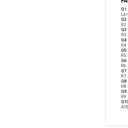
FA
Q1:
La 
Q2:
R2:
Q3:
R3: 
Q4:
R4:
Q5:
R5:
Q6:
R6:
Q7:
R7: 
Q8:
R8: 
Q9:
R9:
Q10
A10