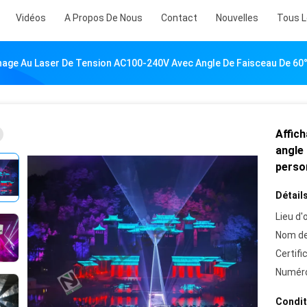
Vidéos
A Propos De Nous
Contact
Nouvelles
Tous L
hage Au Laser De Tension AC100-240V Avec Angle De Faisceau De 60°
Affic
angle 
perso
Détails
Lieu d'o
Nom de
Certifi
Numéro
Condit