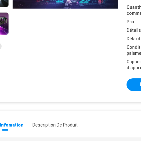
Quanti
comma
Prix:
Détail
Délai d
Condit
paieme
Capaci
d'appr
 Infomation
Description De Produit