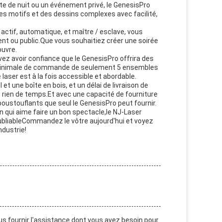
te de nuit ou un événement privé, le GenesisPro
r des motifs et des dessins complexes avec facilité,
actif, automatique, et maître / esclave, vous
nt ou public.Que vous souhaitiez créer une soirée
ouvre.
ez avoir confiance que le GenesisPro offrira des
 minimale de commande de seulement 5 ensembles
laser est à la fois accessible et abordable.
et une boîte en bois, et un délai de livraison de
 rien de temps.Et avec une capacité de fourniture
oustouflants que seul le GenesisPro peut fournir.
 qui aime faire un bon spectacle,le NJ-Laser
oubliableCommandez le vôtre aujourd'hui et voyez
ndustrie!
s fournir l'assistance dont vous avez besoin pour