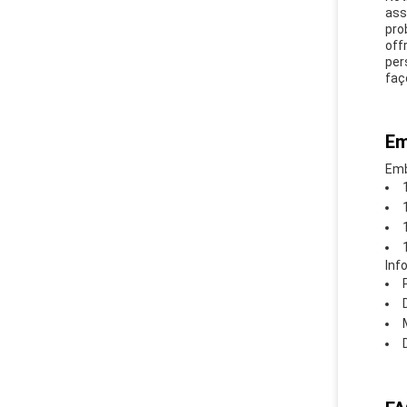
ass
pro
off
per
faç
Em
Emb
Inf