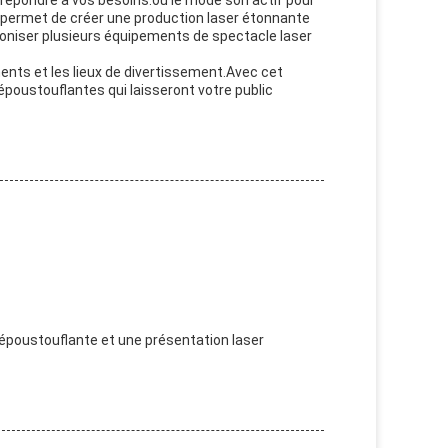
répondre à vos besoins.ou le mode son actif pour
permet de créer une production laser étonnante
niser plusieurs équipements de spectacle laser
ents et les lieux de divertissement.Avec cet
poustouflantes qui laisseront votre public
 époustouflante et une présentation laser