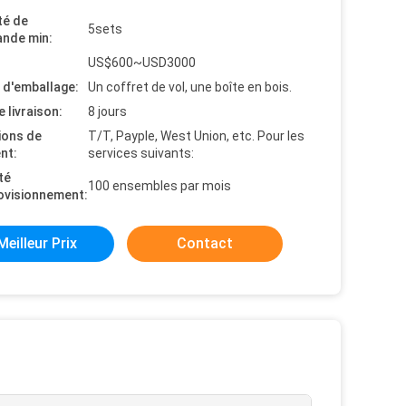
té de
5sets
nde min:
US$600~USD3000
s d'emballage:
Un coffret de vol, une boîte en bois.
e livraison:
8 jours
ions de
T/T, Payple, West Union, etc. Pour les
nt:
services suivants:
té
100 ensembles par mois
ovisionnement:
Meilleur Prix
Contact