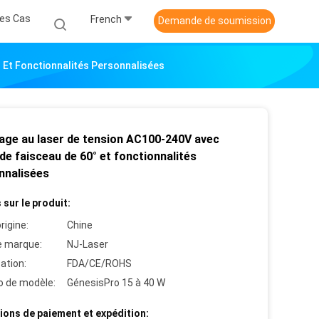
es Cas
French
Demande de soumission
 Et Fonctionnalités Personnalisées
hage au laser de tension AC100-240V avec
de faisceau de 60° et fonctionnalités
nnalisées
 sur le produit:
rigine:
Chine
 marque:
NJ-Laser
cation:
FDA/CE/ROHS
 de modèle:
GénesisPro 15 à 40 W
ions de paiement et expédition: