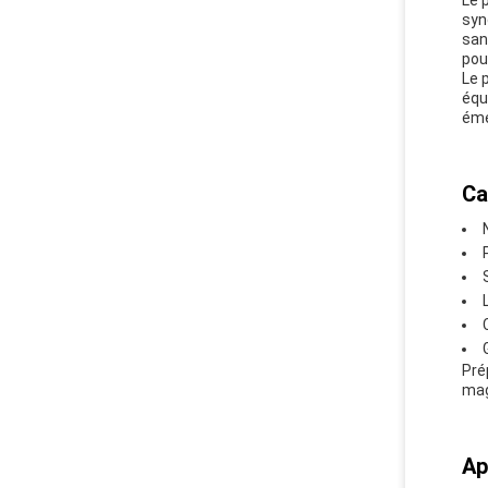
Le 
syn
san
pou
Le 
équ
éme
Ca
Pré
mag
Ap