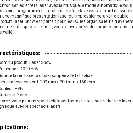
produit Laser Show est conçu avec différents modes de contrôle pour 
chroniser les effets laser avec la musiqueLe mode automatique vous 
s avoir à programmer.Le mode maître/esclave vous permet de synchro
r une magnifique présentation laser qui impressionnera votre public.
produit Laser Show est parfait pour les DJ, les organisateurs d'événem
ipement de spectacle laser, vous pouvez créer des productions laser é
rveillé.
ractéristiques:
Nom du produit: Laser Show
Puissance: 1000 mW
Source laser: Laser à diode pompée à l'état solide
Les dimensions sont: 300 mm x 200 mm x 150 mm
Couleur: RVB
Garantie: 2 ans
parez-vous pour un spectacle laser fantastique, une production laser
nifique avec le spectacle laser!
plications: