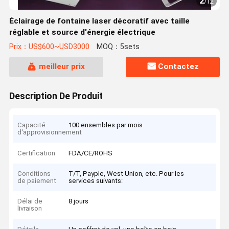
2
/
12
Éclairage de fontaine laser décoratif avec taille
réglable et source d'énergie électrique
Prix：US$600~USD3000
MOQ：5sets
meilleur prix
Contactez
Description De Produit
Capacité
100 ensembles par mois
d'approvisionnement
Certification
FDA/CE/ROHS
Conditions
T/T, Payple, West Union, etc. Pour les
de paiement
services suivants:
Délai de
8 jours
livraison